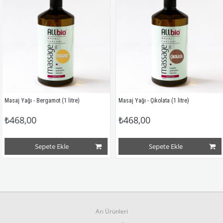
ağı - Bergamot (1 litre)
Masaj Yağı - Çikolata (1 litre)
Masaj
8,00
₺468,00
₺4
Sepete Ekle
Sepete Ekle
Arı Ürünleri