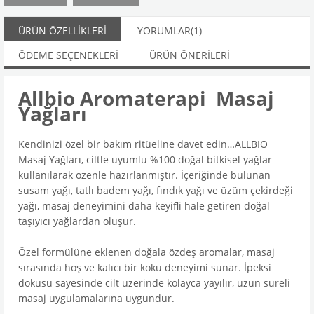
ÜRÜN ÖZELLIKLERI
YORUMLAR
(1)
ÖDEME SEÇENEKLERI
ÜRÜN ÖNERILERI
Allbio Aromaterapi Masaj
Yağları
Kendinizi özel bir bakım ritüeline davet edin…ALLBIO
Masaj Yağları, ciltle uyumlu %100 doğal bitkisel yağlar
kullanılarak özenle hazırlanmıştır. İçeriğinde bulunan
susam yağı, tatlı badem yağı, fındık yağı ve üzüm çekirdeği
yağı, masaj deneyimini daha keyifli hale getiren doğal
taşıyıcı yağlardan oluşur.
Özel formülüne eklenen doğala özdeş aromalar, masaj
sırasında hoş ve kalıcı bir koku deneyimi sunar. İpeksi
dokusu sayesinde cilt üzerinde kolayca yayılır, uzun süreli
masaj uygulamalarına uygundur.