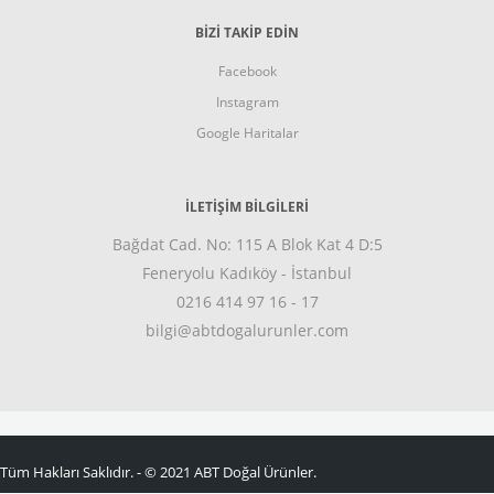
BİZİ TAKİP EDİN
Facebook
Instagram
Google Haritalar
İLETİŞİM BİLGİLERİ
Bağdat Cad. No: 115 A Blok Kat 4 D:5
Feneryolu Kadıköy - İstanbul
0216 414 97 16 - 17
bilgi@abtdogalurunler.com
Tüm Hakları Saklıdır. - © 2021 ABT Doğal Ürünler.