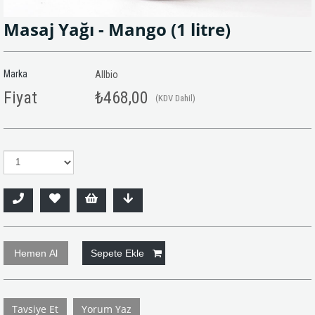
Masaj Yağı - Mango (1 litre)
Marka
Allbio
Fiyat
₺468,00
(KDV Dahil)
Tavsiye Et
Yorum Yaz