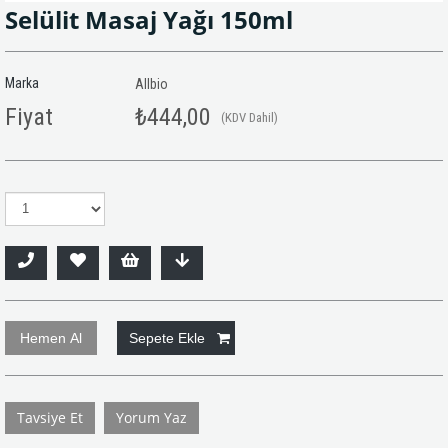
Selülit Masaj Yağı 150ml
Marka
Allbio
Fiyat
₺444,00
(KDV Dahil)
Tavsiye Et
Yorum Yaz