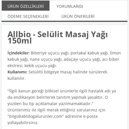
ÜRÜN ÖZELLIKLERI
YORUMLAR
(0)
ÖDEME SEÇENEKLERI
ÜRÜN ÖNERILERI
Allbio - Selülit Masaj Yağı
150ml
İçindekiler:
Biberiye uçucu yağı, portakal kabuk yağı, limon
kabuk yağı, nane uçucu yağı, adaçayı uçucu yağı, acı biber
ekstresi, kekik uçucu yağı.
Kullanımı:
Selülitli bölgeye masaj halinde sürülerek
kullanılır.
"İlgili kanun gereği bitkisel ürünlerle ilgili hastalık adı ya
da endikasyon belirterek tanıtım yapmak yasaktır. O
yüzden bu tip açıklamalar yazılmamaktadır."
Ürünlerimiz ile ilgili merak ettiğiniz sorularınız için
"
bilgi@abtdogalurunler.com
" adresine e-posta
yollayabilirsiniz.