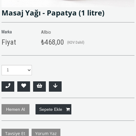
Masaj Yağı - Papatya (1 litre)
Marka
Allbio
Fiyat
₺468,00
(KDV Dahil)
Tavsiye Et
Yorum Yaz