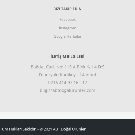
BİZİ TAKİP EDİN
Facebook
Instagram
Google Haritalar
İLETİŞİM BİLGİLERİ
Bağdat Cad. No: 115 A Blok Kat 4 D:5
Feneryolu Kadıköy - İstanbul
0216 414 97 16 - 17
bilgi@abtdogalurunler.com
Tüm Hakları Saklıdır. - © 2021 ABT Doğal Ürünler.