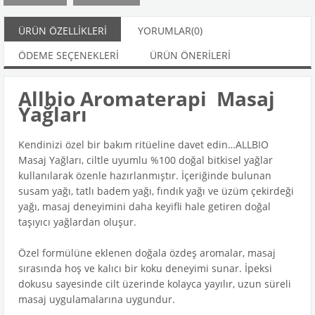
ÜRÜN ÖZELLIKLERI
YORUMLAR
(0)
ÖDEME SEÇENEKLERI
ÜRÜN ÖNERILERI
Allbio Aromaterapi Masaj
Yağları
Kendinizi özel bir bakım ritüeline davet edin…ALLBIO
Masaj Yağları, ciltle uyumlu %100 doğal bitkisel yağlar
kullanılarak özenle hazırlanmıştır. İçeriğinde bulunan
susam yağı, tatlı badem yağı, fındık yağı ve üzüm çekirdeği
yağı, masaj deneyimini daha keyifli hale getiren doğal
taşıyıcı yağlardan oluşur.
Özel formülüne eklenen doğala özdeş aromalar, masaj
sırasında hoş ve kalıcı bir koku deneyimi sunar. İpeksi
dokusu sayesinde cilt üzerinde kolayca yayılır, uzun süreli
masaj uygulamalarına uygundur.