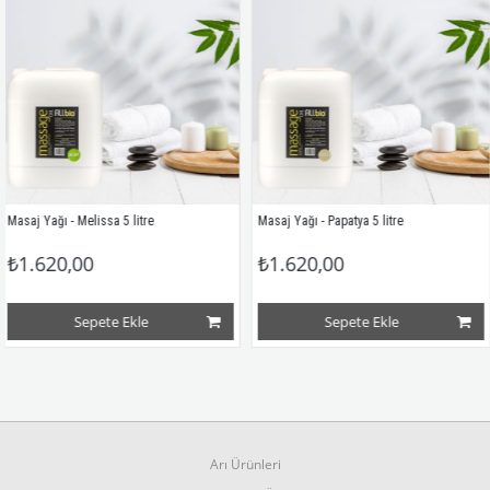
 - Melissa 5 litre
Masaj Yağı - Papatya 5 litre
Masaj Ya
0,00
₺1.620,00
₺468
Sepete Ekle
Sepete Ekle
Arı Ürünleri